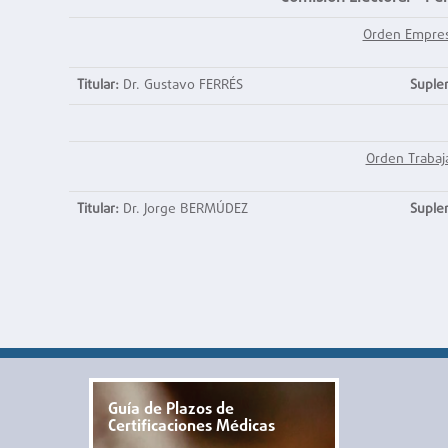
Orden Empres
Titular:
Dr. Gustavo FERRÉS
Suple
Orden Trabaj
Titular:
Dr. Jorge BERMÚDEZ
Suple
Guía de Plazos de
Certificaciones Médicas