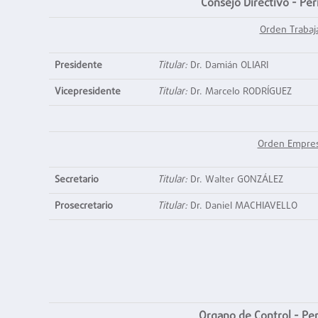
Consejo Directivo - Pe
Orden Trabaj
Presidente
Titular:
Dr. Damián OLIARI
Vicepresidente
Titular:
Dr. Marcelo RODRÍGUEZ
Orden Empres
Secretario
Titular:
Dr. Walter GONZÁLEZ
Prosecretario
Titular:
Dr. Daniel MACHIAVELLO
Organo de Control
- Pe