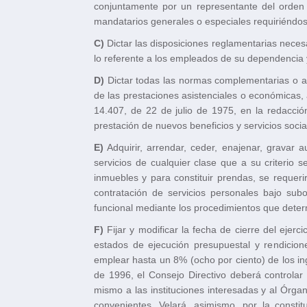
conjuntamente por un representante del orden 
mandatarios generales o especiales requiriéndose
C)
Dictar las disposiciones reglamentarias necesar
lo referente a los empleados de su dependencia y
D)
Dictar todas las normas complementarias o ampl
de las prestaciones asistenciales o económicas,
14.407, de 22 de julio de 1975, en la redacció
prestación de nuevos beneficios y servicios sociale
E)
Adquirir, arrendar, ceder, enajenar, gravar 
servicios de cualquier clase que a su criterio 
inmuebles y para constituir prendas, se requer
contratación de servicios personales bajo sub
funcional mediante los procedimientos que deter
F)
Fijar y modificar la fecha de cierre del ejer
estados de ejecución presupuestal y rendicione
emplear hasta un 8% (ocho por ciento) de los ing
de 1996, el Consejo Directivo deberá controlar
mismo a las instituciones interesadas y al Órga
convenientes. Velará, asimismo, por la constit