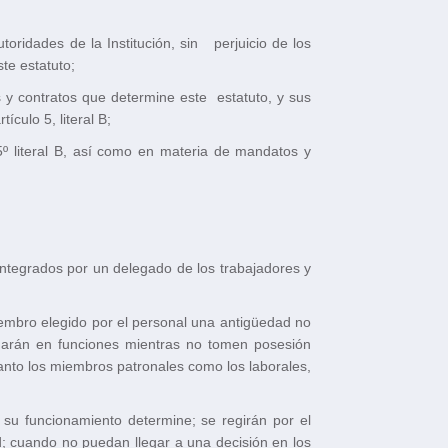
oridades de la Institución, sin perjuicio de los
te estatuto;
s y contratos que determine este estatuto, y sus
ículo 5, literal B;
5º literal B, así como en materia de mandatos y
integrados por un delegado de los trabajadores y
iembro elegido por el personal una antigüedad no
nuarán en funciones mientras no tomen posesión
anto los miembros patronales como los laborales,
su funcionamiento determine; se regirán por el
; cuando no puedan llegar a una decisión en los