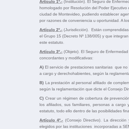
Artículo 1º.-
(Institución). El Seguro de Enfermeda
homologado por Resolución del Poder Ejecutivo de
ciudad de Montevideo, pudiendo establecer agenci
por razones de conveniencia u oportunidad. A los f
Artículo 2º.-
(Jurisdicción). Están comprendidas e
el Grupo 15 (Decreto Nº 138/005) y que integran 
este estatuto.
Artículo 3º.-
(Objeto). El Seguro de Enfermedad d
concordantes y modificativas:
A)
E
l servicio de prestaciones sanitarias que no
a cargo y derechohabientes, según la reglament
B)
La prestación
al personal afiliado
de complemen
según la reglamentación que dicte el Consejo Dir
C)
Crear un régimen de cobertura de prevención
los afiliados, sus familiares, personas a carg
estatuto, todo ello dentro de las posibilidades fi
Artículo 4º.-
(Consejo Directivo). La dirección
elegidos por las instituciones incorporadas a SE