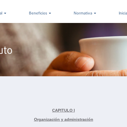
ción
nal
Beneficios
Normativa
Inici
l
tuto
CAPITULO I
Organización y administración