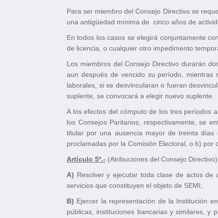
Para ser miembro del Consejo Directivo se reque
una antigüedad mínima de cinco años de activid
En todos los casos se elegirá conjuntamente con 
de licencia, o cualquier otro impedimento temporari
Los miembros del Consejo Directivo durarán do
aun después de vencido su período, mientras 
laborales, si se desvincularan o fueran desvincu
suplente, se convocará a elegir nuevo suplente.
A los efectos del cómputo de los tres períodos 
los Consejos Paritarios, respectivamente, se 
titular por una ausencia mayor de treinta día
proclamadas por la Comisión Electoral, o b) por ce
Artículo 5º.-
(Atribuciones del Consejo Directivo
A)
Resolver y ejecutar toda clase de actos de a
servicios que constituyen el objeto de SEMI;
B)
Ejercer la representación de la Institución e
públicas, instituciones bancarias y similares, y