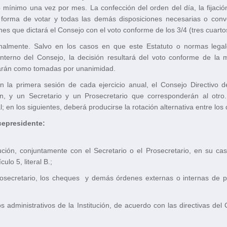
mínimo una vez por mes. La confección del orden del día, la fijación
la forma de votar y todas las demás disposiciones necesarias o conv
s que dictará el Consejo con el voto conforme de los 3/4 (tres cuartos
almente. Salvo en los casos en que este Estatuto o normas legale
Interno del Consejo, la decisión resultará del voto conforme de l
tarán como tomadas por unanimidad.
n la primera sesión de cada ejercicio anual, el Consejo Directivo
 y un Secretario y un Prosecretario que corresponderán al otro. 
 en los siguientes, deberá producirse la rotación alternativa entre los
cepresidente:
;
ución, conjuntamente con el Secretario o el Prosecretario, en su cas
ulo 5, literal B.;
osecretario, los cheques y demás órdenes externas o internas de pa
ios administrativos de la Institución, de acuerdo con las directivas d