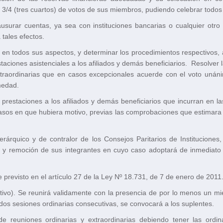
 3/4 (tres cuartos) de votos de sus miembros, pudiendo celebrar todos l
 clausurar cuentas, ya sea con instituciones bancarias o cualquier otr
tales efectos.
s en todos sus aspectos, y determinar los procedimientos respectivos, a
staciones asistenciales a los afiliados y demás beneficiarios. Resolver 
traordinarias que en casos excepcionales acuerde con el voto unáni
medad.
prestaciones a los afiliados y demás beneficiarios que incurran en la
casos en que hubiera motivo, previas las comprobaciones que estimara 
árquico y de contralor de los Consejos Paritarios de Instituciones,
ión y remoción de sus integrantes en cuyo caso adoptará de inmediat
e previsto en el artículo 27 de la Ley Nº 18.731, de 7 de enero de 2011
ivo). Se reunirá validamente con la presencia de por lo menos un mie
 dos sesiones ordinarias consecutivas, se convocará a los suplentes.
e reuniones ordinarias y extraordinarias debiendo tener las ordi