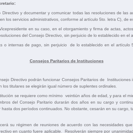
retario:
 Directivo y documentar y comunicar todas las resoluciones de las aut
los servicios administrativos, conforme al artículo 5to. letra C), de es
icepresidente en su caso, en el otorgamiento y firma de actas, acto
luciones del Consejo Directivo, sin perjuicio de lo establecido en el art
o internas de pago, sin perjuicio de lo establecido en el artículo 
Consejos Paritarios de Instituciones
sejo Directivo podrán funcionar Consejos Paritarios de Instituciones 
 los titulares se elegirán igual número de suplentes ordinales.
stitución se requiere como mínimo veintiún años de edad, y para el m
mbros del Consejo Paritario durarán dos años en su cargo y conti
or hasta dos períodos continuados. No obstante, cesarán en su cargo, t
blecerá su régimen de reuniones de acuerdo con las necesidades que 
ectivo en cuanto fuere aplicable. Resolverán siempre por unanimidad