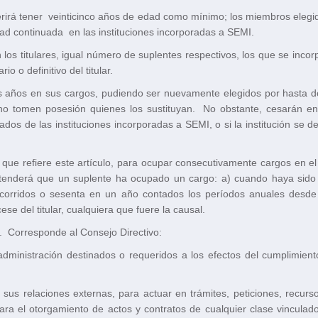
rirá tener veinticinco años de edad como mínimo; los miembros elegid
ad continuada en las instituciones incorporadas a SEMI.
los titulares, igual número de suplentes respectivos, los que se inco
o o definitivo del titular.
s años en sus cargos, pudiendo ser nuevamente elegidos por hasta do
no tomen posesión quienes los sustituyan. No obstante, cesarán en
lados de las instituciones incorporadas a SEMI, o si la institución se
a que refiere este artículo, para ocupar consecutivamente cargos en el
entenderá que un suplente ha ocupado un cargo: a) cuando haya sido 
s corridos o sesenta en un año contados los períodos anuales desde
se del titular, cualquiera que fuere la causal.
). Corresponde al Consejo Directivo:
dministración destinados o requeridos a los efectos del cumplimiento
n sus relaciones externas, para actuar en trámites, peticiones, recur
 para el otorgamiento de actos y contratos de cualquier clase vinculad