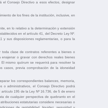
 el Consejo Directivo a esos efectos, designar
ento de los fines de la institución, inclusive, en
te, en lo relativo a la determinación y extensión
ablecidos en el artículo 41, del Decreto Ley Nº.
1 y sus disposiciones reglamentarias, o para la
r toda clase de contratos referentes a bienes o
ara enajenar o gravar con derechos reales bienes
. El mismo quórum se requerirá para resolver la
los casos, previa comprobación de la idoneidad
preparar los correspondientes balances, memoria,
s o administrativos, el Consejo Directivo podrá
l artículo 195 de la Ley Nº 16.736, de 5 de enero
ata de cualquier perspectiva de quebranto en el
atribuciones estatutarias considere necesarias o
diciones de rentabilidad, liquidez, seguridad y