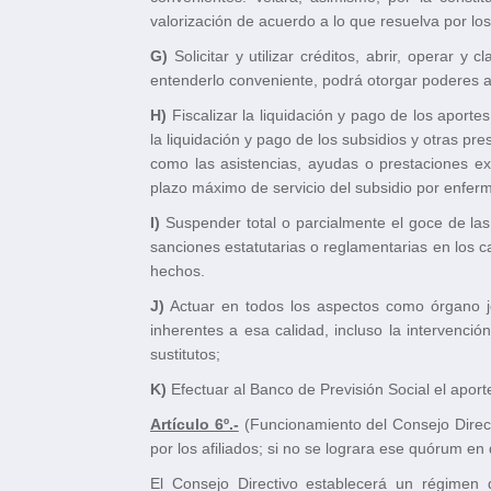
valorización de acuerdo a lo que resuelva por los
G)
Solicitar y utilizar créditos, abrir, operar y
entenderlo conveniente, podrá otorgar poderes a 
H)
Fiscalizar la liquidación y pago de los aporte
la liquidación y pago de los subsidios y otras pre
como las asistencias, ayudas o prestaciones ex
plazo máximo de servicio del subsidio por enfer
I)
Suspender total o parcialmente el goce de las 
sanciones estatutarias o reglamentarias en los 
hechos.
J)
Actuar en todos los aspectos como órgano jer
inherentes a esa calidad, incluso la intervenc
sustitutos;
K)
Efectuar al Banco de Previsión Social el aport
Artículo 6º.-
(Funcionamiento del Consejo Direct
por los afiliados; si no se lograra ese quórum en
El Consejo Directivo establecerá un régimen d