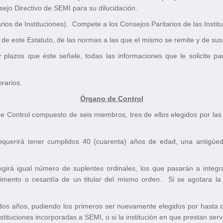
sejo Directivo de SEMI para su dilucidación.
rios de Instituciones). Compete a los Consejos Paritarios de las Instit
s de este Estatuto, de las normas a las que el mismo se remite y de su
 plazos que éste señale, todas las informaciones que le solicite pa
rarios.
Órgano de Control
 Control compuesto de seis miembros, tres de ellos elegidos por las 
querirá tener cumplidos 40 (cuarenta) años de edad, una antigüed
egirá igual número de suplentes ordinales, los que pasarán a integr
imento o cesantía de un titular del mismo orden. Si se agotara la 
 dos años, pudiendo los primeros ser nuevamente elegidos por hasta 
tituciones incorporadas a SEMI, o si la institución en que prestan ser