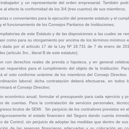
trabajador y un representante del orden empresarial. También podrá
 al efecto la conformidad de los 3/4 (tres cuartos) de sus miembros;
ias o convenientes para la ejecución del presente estatuto y el cumplimi
 el funcionamiento de los Consejos Paritarios de Instituciones;
iatorias de este Estatuto y de las disposiciones a las cuales se remi
 así como para su otorgamiento por encima de los términos mínimos est
n dada por el artículo 17 de la Ley Nº 18.731 de 7 de enero de 201
s (articulo 3ro., literal B de este estatuto);
aun con derechos reales de prenda o hipoteca, y en general celebra
sean requeridos para el cumplimiento del objeto de la Institución. P
irá el voto conforme unánime de los miembros del Consejo Directivo
ordinación laboral; dicha contratación deberá efectuarse, en todos 
minará el Consejo Directivo;
cicio económico anual; formular el presupuesto para cada ejercicio y 
s de cuentas. Para la contratación de servicios personales, técnico
resos brutos de SEMI. Sin perjuicio de los contralores previstos en e
 rigurosamente el estado financiero del Seguro dando cuenta inmedi
no de Control, sin perjuicio de adoptar las medidas que dentro de sus 
ución de las reservas financieras adecuadas y su colocación en con