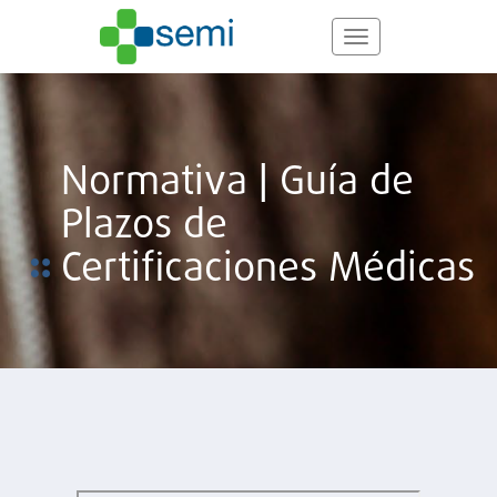
Pasar
al
Toggle
contenido
navigation
principal
Normativa | Guía de
Plazos de
Certificaciones Médicas